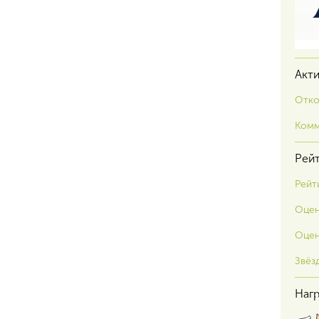
Акт
Отко
Комм
Рей
Рейт
Оцен
Оцен
Звёз
Наг