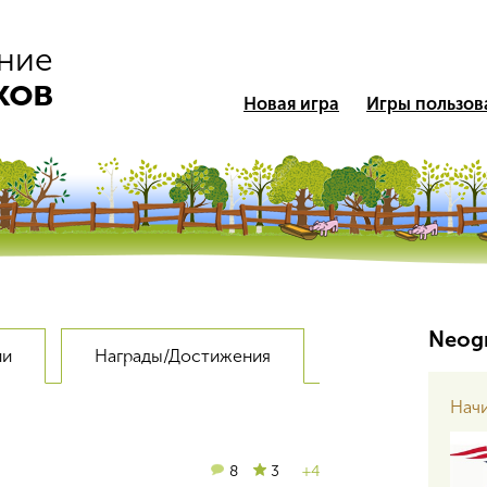
ние
ков
Новая игра
Игры пользов
Neogr
ии
Награды/Достижения
Нач
8
3
+4