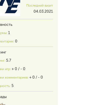
Последний визит
04.03.2021
ивность
1
рмы:
0
ентарии:
тинг
5.7
инг:
+ 0 / - 0
ки игр:
+ 0 / - 0
ки комментариев:
5
дность:
рады