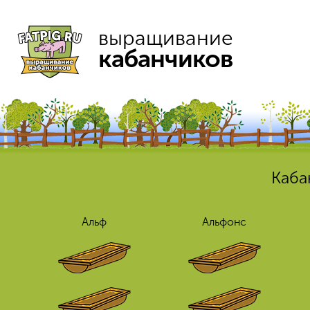
выращивание
кабанчиков
Каба
Альф
Альфонс