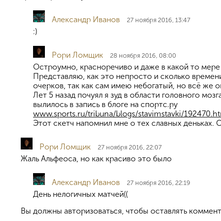
Александр Иванов
27 ноября 2016, 13:47
:)
Рори Ломщик
28 ноября 2016, 08:00
Остроумно, красноречиво и даже в какой то мере 
Представляю, как это непросто и сколько времен
очерков, так как сам имею небогатый, но всё же 
Лет 5 назад почуял я зуд в области головного моз
вылилось в запись в блоге на спортс.ру
www.sports.ru/tribuna/blogs/stavimstavki/192470.h
Этот скетч напомнил мне о тех славных деньках. 
Рори Ломщик
27 ноября 2016, 22:07
Жаль Альфеоса, но как красиво это было
Александр Иванов
27 ноября 2016, 22:19
День нелогичных матчей((
Вы должны авторизоваться, чтобы оставлять коммент