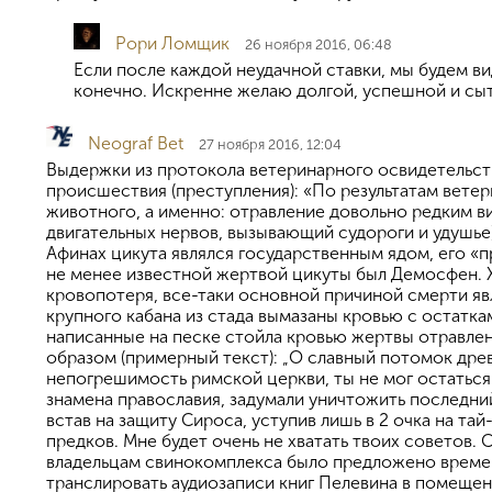
Рори Ломщик
26 ноября 2016, 06:48
Если после каждой неудачной ставки, мы будем ви
конечно. Искренне желаю долгой, успешной и сыт
Neograf Bet
27 ноября 2016, 12:04
Выдержки из протокола ветеринарного освидетельст
происшествия (преступления): «По результатам вете
животного, а именно: отравление довольно редким в
двигательных нервов, вызывающий судороги и удушье
Афинах цикута являлся государственным ядом, его «п
не менее известной жертвой цикуты был Демосфен. 
кровопотеря, все-таки основной причиной смерти яв
крупного кабана из стада вымазаны кровью с остатк
написанные на песке стойла кровью жертвы отравле
образом (примерный текст): „О славный потомок древ
непогрешимость римской церкви, ты не мог остаться
знамена православия, задумали уничтожить последний
встав на защиту Сироса, уступив лишь в 2 очка на т
предков. Мне будет очень не хватать твоих советов. 
владельцам свинокомплекса было предложено времен
транслировать аудиозаписи книг Пелевина в помеще